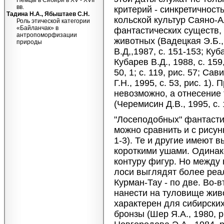
Немцы в Сибири в XV - XVII
вв.
критерий - синкретичность
Тадина Н.А., Ябыштаев С.Н.
кольской культур Саяно-
Роль этической категории
«Байланчак» в
фантастических существ,
антропоморфизации
животных (Вадецкая Э.Б., 
природы
В.Д,,1987, с. 151-153; Куб
Кубарев В.Д., 1988, с. 159,
50, 1; с. 119, рис. 57; Сав
Г.Н., 1995, с. 53, рис. 1
невозможно, а отнесение
(Черемисин Д.В., 1995, с. 1
"Лосеподобных" фантасти
можно сравнить и с рисунк
1-3). Те и другие имеют 
короткими ушами. Одинако
контуру фигур. Но между 
лоси выглядят более реал
Курман-Тау - по две. Во-
нанести на туловище жив
характерен для сибирских
бронзы (Шер Я.А., 1980, рис