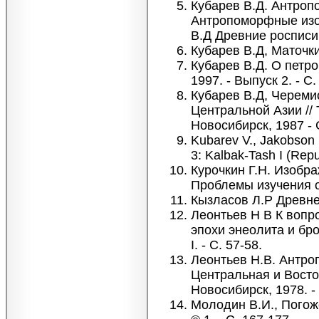
Кубарев В.Д. Антроп
Антропоморфные изоб
В.Д Древние росписи 
Кубарев В.Д, Маточки
Кубарев В.Д. О петро
1997. - Выпуск 2. - С.
Кубарев В.Д, Черемис
Центральной Азии //
Новосибирск, 1987 - 
Kubarev V., Jakobson E
3: Kalbak-Tash I (Repub
Курочкин Г.Н. Изобр
Проблемы изучения ок
Кызласов Л.Р Древней
Леонтьев Н В К вопр
эпохи энеолита и бро
I. - С. 57-58.
Леонтьев Н.В. Антро
Центральная и Восто
Новосибирск, 1978. - 
Молодин В.И., Погоже