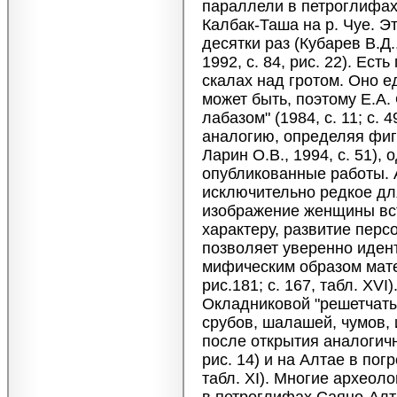
параллели в петроглифах 
Калбак-Таша на р. Чуе. Э
десятки раз (Кубарев В.Д.,
1992, с. 84, рис. 22). Е
скалах над гротом. Оно 
может быть, поэтому Е.А.
лабазом" (1984, с. 11; с.
аналогию, определяя фигу
Ларин О.В., 1994, с. 51),
опубликованные работы. 
исключительно редкое дл
изображение женщины вст
характеру, развитие перс
позволяет уверенно иде
мифическим образом матер
рис.181; с. 167, табл. XV
Окладниковой "решетчатых
срубов, шалашей, чумов,
после открытия аналогичн
рис. 14) и на Алтае в пог
табл. XI). Многие археол