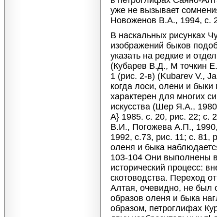
в петроглифах Саяно-Алта
уже не вызывает сомнения 
Новоженов В.А., 1994, с. 2
В наскальных рисунках Чу
изображений быков подоб
указать на редкие и отдел
(Кубарев В.Д., М точкин Е.
1 (рис. 2-в) (Kubarev V., J
когда лоси, олени и быки
характерен для многих с
искусства (Шер Я.А., 1980
А} 1985. с. 20, рис. 22; с. 
В.И., Погожева А.П., 1990,
1992, с.73, рис. 11; с. 81,
оленя и быка наблюдается
103-104 Они выполнены в 
исторический процесс: вн
скотоводства. Переход от
Алтая, очевидно, не был 
образов оленя и быка на
образом, петроглифах Ку