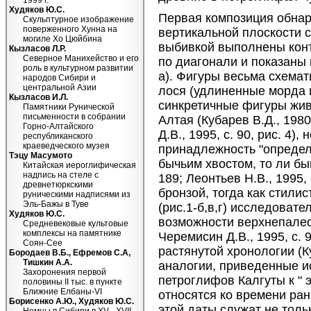
1999 г.
Худяков Ю.С.
Первая композиция обнар
Скульптурное изображение
поверженного Хунна на
вертикальной плоскости с
могиле Хо Цюйбина
выбивкой выполнены кон
Кызласов Л.Р.
Северное Манихейство и его
по диагонали и показаны 
роль в культурном развитии
а). Фигуры весьма схемат
народов Сибири и
центральной Азии
лося (удлиненные морда 
Кызласов И.Л.
синкретичные фигуры жив
Памятники Рунической
письменности в собрании
Алтая (Кубарев В.Д., 1980
Горно-Алтайского
Д.В., 1995, с. 90, рис. 4)
республиканского
краеведческого музея
принадлежность "определя
Тэцу Масумото
бычьим хвостом, то ли бык 
Китайская иероглифическая
надпись на стеле с
189; Леонтьев Н.В., 1995,
древнетюркскими
бронзой, тогда как стили
руническими надписями из
Эль-Бажы в Туве
(рис.1-б,в,г) исследовате
Худяков Ю.С.
возможности верхнепалео
Средневековые культовые
комплексы на памятнике
Черемисин Д.В., 1995, с.
Соян-Сее
растянутой хронологии (К
Бородаев В.Б., Ефремов С.А,
Тишкин А.А.
аналогии, приведенные 
Захоронения первой
петроглифов Калгуты к " 
половины II тыс. в пункте
Ближние Елбаны-VI
относятся ко времени ра
Борисенко А.Ю., Худяков Ю.С.
этой даты служат не тол