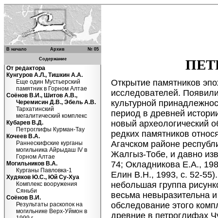
В начало
Архив
№ 05
Содержание
ПЕТ
От редактора
Кунгуров А.Л., Тишкин А.А.
Открытие памятников эпо
Еще один Мустьерский
памятник в Горном Алтае
исследователей. Появили
Соёнов В.И., Шитов А.В.,
культурной принадлежност
Черемисин Д.В., Эбель А.В.
Тархатинский
период в древней истори
мегалитический комплекс
новый археологический об
Кубарев В.Д.
Петроглифы Курман-Тау
редких памятников относя
Кочеев В.А.
Агачском районе республ
Раннескифские курганы
могильника Айрыдаш IV в
Жалгыз-Тобе, и давно изве
Горном Алтае
74; Окладникова Е.А., 1982
Могильников В.А.
Курганы Павловка-1
Елин В.Н., 1993, с. 52-55
Худяков Ю.С., Юй Су-Хуа
небольшая группа рисунк
Комплекс вооружения
Сяньби
весьма невыразительна и
Соёнов В.И.
обследование этого комп
Результаты раскопок на
могильнике Верх-Уймон в
древние в петроглифах Чу