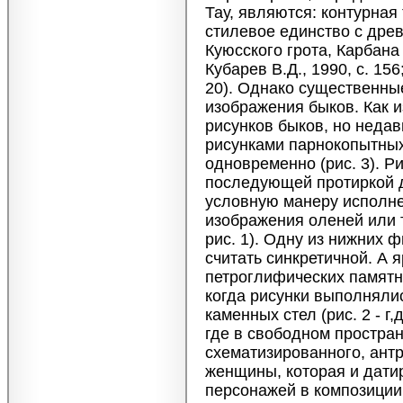
Тау, являются: контурная
стилевое единство с дре
Куюсского грота, Карбана 
Кубарев В.Д., 1990, с. 156;
20). Однако существенны
изображения быков. Как и
рисунков быков, но недав
рисунками парнокопытных
одновременно (рис. 3). Ри
последующей протиркой д
условную манеру исполне
изображения оленей или т
рис. 1). Одну из нижних 
считать синкретичной. А 
петроглифических памятни
когда рисунки выполнялис
каменных стел (рис. 2 - г
где в свободном простран
схематизированного, ант
женщины, которая и дати
персонажей в композиции,