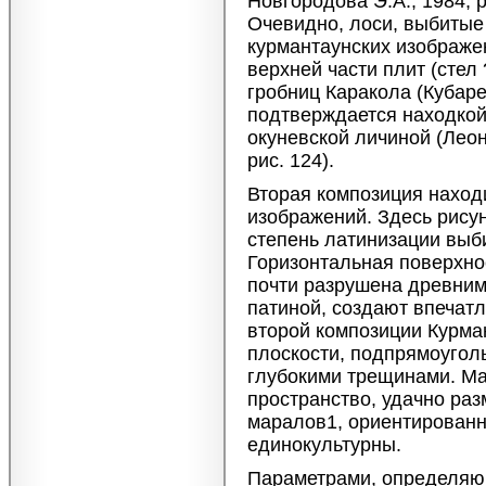
Новгородова Э.А., 1984, ри
Очевидно, лоси, выбитые 
курмантаунских изображен
верхней части плит (стел
гробниц Каракола (Кубаре
подтверждается находкой
окуневской личиной (Леонть
рис. 124).
Вторая композиция находи
изображений. Здесь рисун
степень латинизации выби
Горизонтальная поверхнос
почти разрушена древним
патиной, создают впечат
второй композиции Курма
плоскости, подпрямоуголь
глубокими трещинами. Ма
пространство, удачно ра
маралов1, ориентированны
единокультурны.
Параметрами, определяю