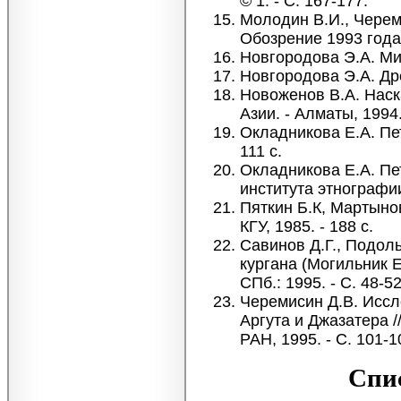
© 1. - С. 167-177.
Молодин В.И., Черем
Обозрение 1993 года.
Новгородова Э.А. Мир
Новгородова Э.А. Дре
Новоженов В.А. Нас
Азии. - Алматы, 1994.
Окладникова Е.А. Пе
111 с.
Окладникова Е.А. П
института этнографии 
Пяткин Б.К, Мартыно
КГУ, 1985. - 188 с.
Савинов Д.Г., Подоль
кургана (Могильник Е
СПб.: 1995. - С. 48-52
Черемисин Д.В. Иссл
Аргута и Джазатера 
РАН, 1995. - С. 101-1
Спис