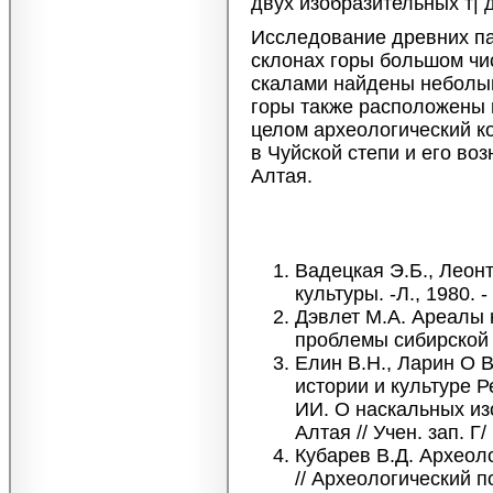
двух изобразительных т| д
Исследование древних па
склонах горы большом чи
скалами найдены неболыш
горы также расположены 
целом археологический к
в Чуйской степи и его во
Алтая.
Вадецкая Э.Б., Леонт
культуры. -Л., 1980. -
Дэвлет М.А. Ареалы 
проблемы сибирской а
Елин В.Н., Ларин О В
истории и культуре Р
ИИ. О наскальных из
Алтая // Учен. зап. Г
Кубарев В.Д. Археол
// Археологический п