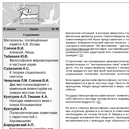
В начало
Архив
№ 08
Кризисная ситуация, в которую вверглись с
Содержание
кризисные времена ранее самоочевидное вы
самоочевидностей было представление о то
Материалы, посвящённые
аппарат коммунистической партии полагал, 
памяти А.В. Исова
съездов и пленумов. "Их противники - "дис
Соёнов В.И.
государственная
философия, наставляюща
Алексей, Лёша
университетских аудиторий или стремление
граждан"
[1]
.
Табакаев Ю.В.
Философское мировоззрение
Сторонники так называемых демократических
и частные науки
приватизации от "материальных оков" освоб
дело, что ее существование связано с конк
Суразаков А.С.
этом каждая из них при всей оригинальности
К теории социального
социальные, этические, логические, эстетич
синтеза
Благодаря дискуссиям философских систем ст
Чевалков Л.М. Соёнов В.И.
вмешиваются в дела частных наук. Просто б
Два местонахождения с
принципов, общих представлений о мире, н
каменным инвентарём на
гибели.
северо-востоке Алтая
Государственная философия может появлять
Кунгуров А.Л. Тишкин А.А.
собственного взгляда человеческого индиви
Находки каменного века с
жизненная мудрость"
[2]
.
озера Колыванское
Из всего спектра философских наук возможн
Кунгуров А.Л.
при изучении диамата и истмата в советски
Палеолитические памятники
необходимо не только Гегеля, К. Маркса и 
с окрестностей с.
молодым человеком без общения с преподав
Карамышево
восприниматься с помощью еще образного п
Бородовский А.П.