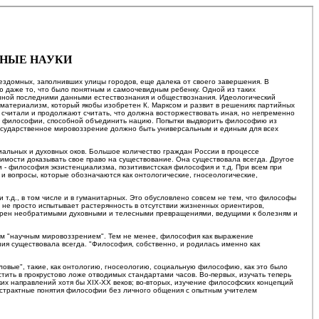
ТНЫЕ НАУКИ
бездомных, заполнивших улицы городов, еще далека от своего завершения. В
 даже то, что было понятным и самоочевидным ребенку. Одной из таких
анной последними данными естествознания и обществознания. Идеологический
й материализм, который якобы изобретен К. Марксом и развит в решениях партийных
и считали и продолжают считать, что должна восторжествовать иная, но непременно
нной философии, способной объединить нацию. Попытки выдворить философию из
осударственное мировоззрение должно быть универсальным и единым для всех
иальных и духовных оков. Большое количество граждан России в процессе
имости доказывать свое право на существование. Она существовала всегда. Другое
 - философия экзистенциализма, позитивистская философия и т.д. При всем при
 и вопросы, которые обозначаются как онтологические, гносеологические,
 т.д., в том числе и в гуманитарных. Это обусловлено совсем не тем, что философы
 не просто испытывает растерянность в отсутствии жизненных ориентиров,
ктерен необратимыми духовными и телесными превращениями, ведущими к болезням и
ким "научным мировоззрением". Тем не менее, философия как выражение
ния существовала всегда. "Философия, собственно, и родилась именно как
ловые", такие, как онтологию, гносеологию, социальную философию, как это было
ить в прокрустово ложе отводимых стандартами часов. Во-первых, изучать теперь
ких направлений хотя бы XIX-XX веков; во-вторых, изучение философских концепций
бстрактные понятия философии без личного общения с опытным учителем