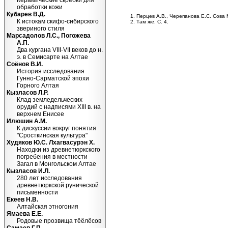
Керамические скребки для
обработки кожи
Кубарев В.Д.
Перцев А.В., Черепанова Е.С. Сова М
К истокам скифо-сибирского
Там же, С. 4.
звериного стиля
Марсадолов Л.С., Погожева
А.П.
Два кургана VIII-VII веков до н.
э. в Семисарте на Алтае
Соёнов В.И.
История исследования
Гунно-Сарматской эпохи
Горного Алтая
Кызласов Л.Р.
Клад земледельческих
орудий с надписями XIII в. на
верхнем Енисее
Илюшин А.М.
К дискуссии вокруг понятия
"Сросткинская культура"
Худяков Ю.С. Лхагвасурэн Х.
Находки из древнетюркского
погребения в местности
Загал в Монгольском Алтае
Кызласов И.Л.
280 лет исследования
древнетюркской рунической
письменности
Екеев Н.В.
Алтайская этногония
Ямаева Е.Е.
Родовые прозвища тёёлёсов