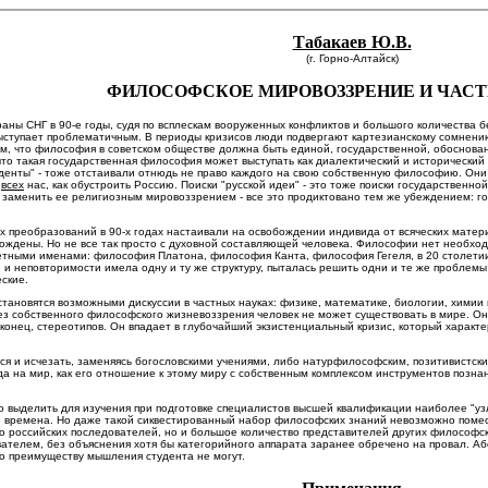
Табакаев Ю.В.
(г. Горно-Алтайск)
ФИЛОСОФСКОЕ МИРОВОЗЗРЕНИЕ И ЧАС
траны СНГ в 90-е годы, судя по всплескам вооруженных конфликтов и большого количества 
ступает проблематичным. В периоды кризисов люди подвергают картезианскому сомнению
м, что философия в советском обществе должна быть единой, государственной, обоснов
что такая государственная философия может выступать как диалектический и исторически
сиденты" - тоже отстаивали отнюдь не право каждого на свою собственную философию. Он
я
всех
нас, как обустроить Россию. Поиски "русской идеи" - это тоже поиски государстве
 заменить ее религиозным мировоззрением - все это продиктовано тем же убеждением: г
 преобразований в 90-х годах настаивали на освобождении индивида от всяческих матер
ождены. Но не все так просто с духовной составляющей человека. Философии нет необход
ретными именами: философия Платона, философия Канта, философия Гегеля, в 20 столетии
 и неповторимости имела одну и ту же структуру, пыталась решить одни и те же проблемы
еские.
ановятся возможными дискуссии в частных науках: физике, математике, биологии, химии и
ез собственного философского жизневоззрения человек не может существовать в мире. Он
аконец, стереотипов. Он впадает в глубочайший экзистенциальный кризис, который хара
ся и исчезать, заменяясь богословскими учениями, либо натурфилософским, позитивистс
да на мир, как его отношение к этому миру с собственным комплексом инструментов позна
о выделить для изучения при подготовке специалистов высшей квалификации наиболее "уз
е времена. Но даже такой сиквестированный набор философских знаний невозможно помест
его российских последователей, но и большое количество представителей других философс
ателем, без объяснения хотя бы категорийного аппарата заранее обречено на провал. А
о преимуществу мышления студента не могут.