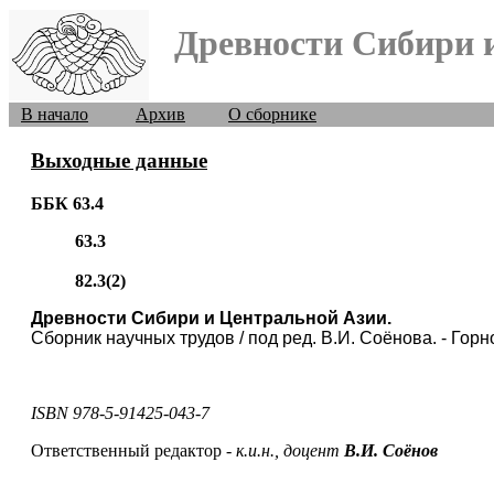
Древности Сибири 
В начало
Архив
О сборнике
Выходные данные
ББК 63.4
63.3
82.3(2)
Древности Сибири и Центральной Азии.
Сборник научных трудов / под ред. В.И. Соёнова. - Горно-
ISBN 978-5-91425-043-7
Ответственный редактор -
к.и.н., доцент
В.И. Соёнов